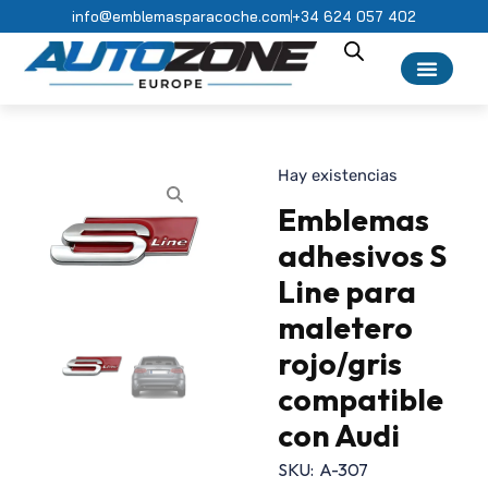
info@emblemasparacoche.com
+34 624 057 402
Hay existencias
Emblemas
adhesivos S
Line para
maletero
rojo/gris
compatible
con Audi
SKU:
A-307