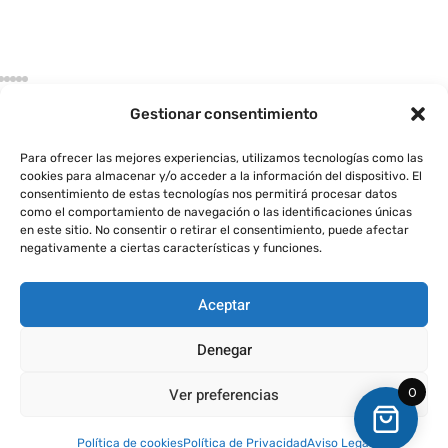
Gestionar consentimiento
Para ofrecer las mejores experiencias, utilizamos tecnologías como las
cookies para almacenar y/o acceder a la información del dispositivo. El
consentimiento de estas tecnologías nos permitirá procesar datos
como el comportamiento de navegación o las identificaciones únicas
Aviso Legal
Política de Privacidad
Política de Cookies
en este sitio. No consentir o retirar el consentimiento, puede afectar
negativamente a ciertas características y funciones.
Condiciones de Compra
Política de Envío y Devoluciones
Copyright © 2026 Emblemas para Coches. Todos los derechos
reservados.
Aceptar
Denegar
Ver preferencias
0
Agencia Marketing Alicante
Diseño web Alicante
Política de cookies
Política de Privacidad
Aviso Legal