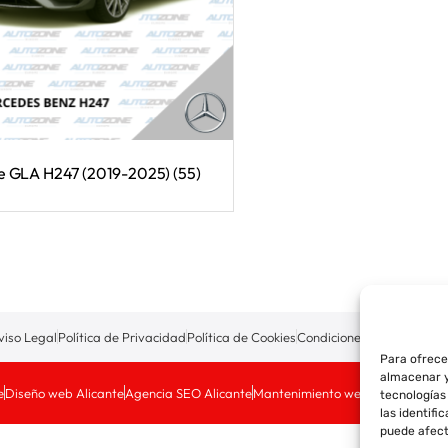
e GLA H247 (2019-2025)
(55)
viso Legal
Política de Privacidad
Política de Cookies
Condiciones de Compra
P
Para ofrece
almacenar y
e
Diseño web Alicante
Agencia SEO Alicante
Mantenimiento web Alicante
tecnologías
las identifi
puede afect