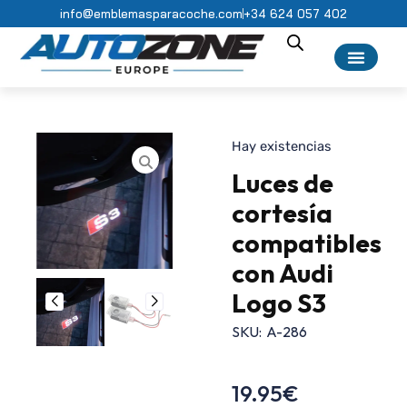
info@emblemasparacoche.com
+34 624 057 402
Hay existencias
Luces de
cortesía
compatibles
con Audi
Logo S3
SKU:
A-286
19.95
€