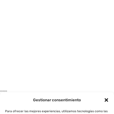
Sin Valorar
19.95
€
o
Emblema frontal cromado 282×98 
le con
para parrilla compatible con Audi (A
A6, A7, A8, Q2, Q8)
LEER MÁS
Gestionar consentimiento
Para ofrecer las mejores experiencias, utilizamos tecnologías como las