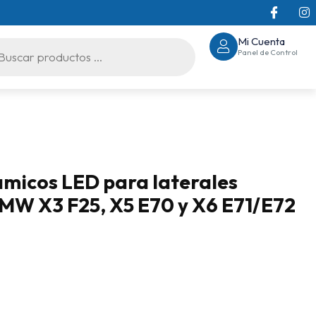
Mi Cuenta
Panel de Control
ámicos LED para laterales
MW X3 F25, X5 E70 y X6 E71/E72