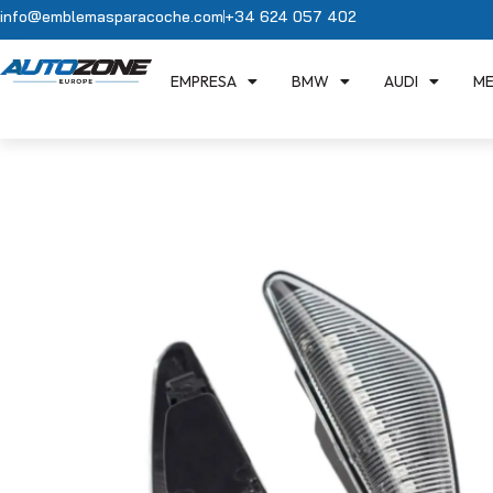
info@emblemasparacoche.com
+34 624 057 402
EMPRESA
BMW
AUDI
ME