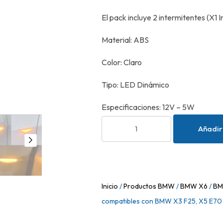
El pack incluye 2 intermitentes (X1 
Material: ABS
Color: Claro
Tipo: LED Dinámico
Especificaciones: 12V – 5W
Añadir 
Inicio
/
Productos BMW
/
BMW X6
/
BM
compatibles con BMW X3 F25, X5 E70 