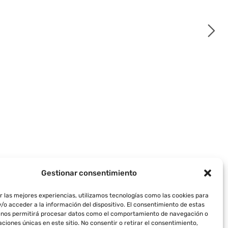
Sin Valorar
14.99
€
€
11.99
€
Tapa bujes clásico 60 mm
para llantas compatible con
lantas
BMW
AÑADIR AL CARRITO
Gestionar consentimiento
r las mejores experiencias, utilizamos tecnologías como las cookies para
/o acceder a la información del dispositivo. El consentimiento de estas
 nos permitirá procesar datos como el comportamiento de navegación o
caciones únicas en este sitio. No consentir o retirar el consentimiento,