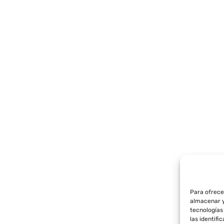
Sin Valorar
Sin Valorar
9.95
€
13.95
 clásico carbono
Tapa bujes adhesivos
pó o maletero 82 mm
clásicos 65 mm para l
ble con BMW
compatible con BMW
L CARRITO
AÑADIR AL CARRITO
Para ofrece
almacenar y
tecnologías
las identifi