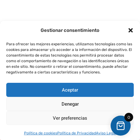
Gestionar consentimiento
Para ofrecer las mejores experiencias, utilizamos tecnologías como las
cookies para almacenar y/o acceder a la información del dispositivo. El
consentimiento de estas tecnologías nos permitirá procesar datos
Aviso Legal
Política de Privacidad
Política de Cookies
como el comportamiento de navegación o las identificaciones únicas
Condiciones de Compra
Política de Envío y Devoluciones
en este sitio. No consentir o retirar el consentimiento, puede afectar
Copyright © 2026 Emblemas para Coches. Todos los derechos
negativamente a ciertas características y funciones.
reservados.
Aceptar
Denegar
Ver preferencias
0
Agencia Marketing Alicante
Diseño web Alicante
Agencia SEO Alicante
Mantenimiento web Alicante
Política de cookies
Política de Privacidad
Aviso Legal