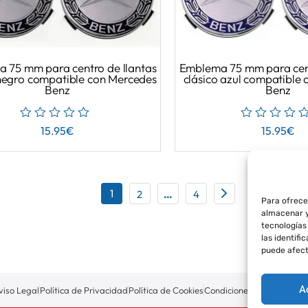
 75 mm para centro de llantas
Emblema 75 mm para cent
 negro compatible con Mercedes
clásico azul compatible
Benz
Benz
15.95
€
15.95
€
1
2
…
4
Para ofrece
almacenar y
tecnologías
las identifi
puede afect
A
viso Legal
Política de Privacidad
Política de Cookies
Condiciones de Compra
P