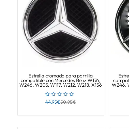
Estrella cromada para parrilla
Estre
compatible con Mercedes Benz W176,
compat
W246, W205, W117, W212, W218, X156
W246, W
44.95
€
50.95
€