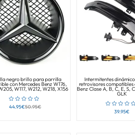
lla negro brillo para parrilla
Intermitentes dinámic
ible con Mercedes Benz W176,
retrovisores compatibles
205, W117, W212, W218, X156
Benz Clase A, B, C, E, S,
GLK
44.95
€
50.95
€
39.95
€