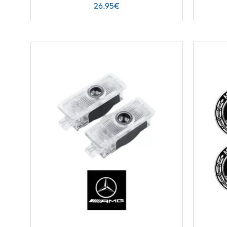
26.95
€