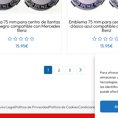
 75 mm para centro de llantas
Emblema 75 mm para cent
 negro compatible con Mercedes
clásico azul compatible
Benz
Benz
15.95
€
15.95
€
1
2
3
Para ofrece
almacenar y
tecnologías
las identifi
puede afect
A
viso Legal
Política de Privacidad
Política de Cookies
Condiciones de Compra
P